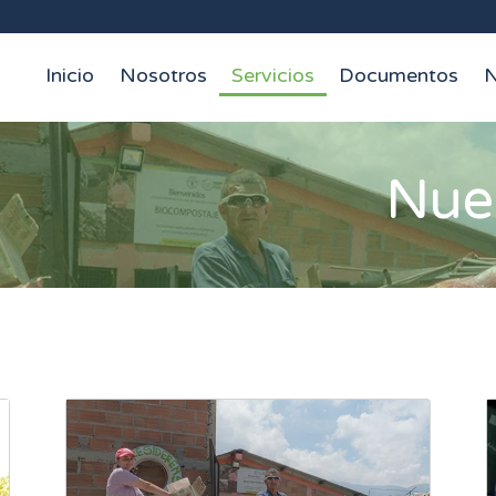
Inicio
Nosotros
Servicios
Documentos
N
ladores / La Estrella
io de La Estrella
Nues