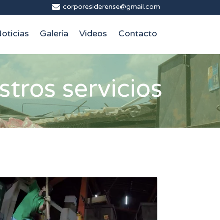
corporesiderense@gmail.com
oticias
Galería
Videos
Contacto
tros servicios