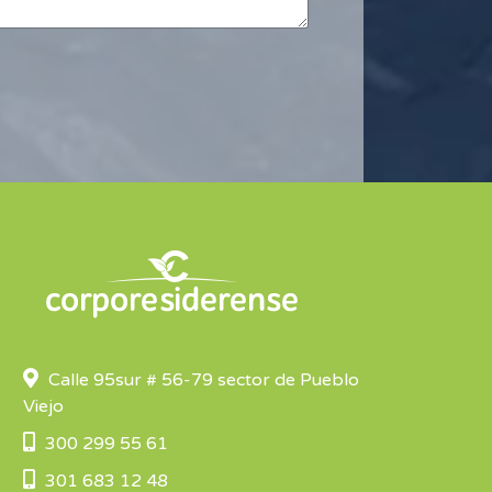
Calle 95sur # 56-79 sector de Pueblo
Viejo
300 299 55 61
301 683 12 48