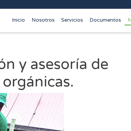
Inicio
Nosotros
Servicios
Documentos
N
ladores / La Estrella
io de La Estrella
n y asesoría de
orgánicas.