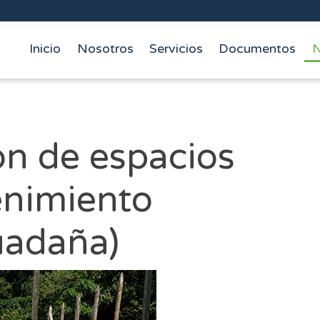
Inicio
Nosotros
Servicios
Documentos
N
ladores / La Estrella
io de La Estrella
n de espacios
enimiento
guadaña)